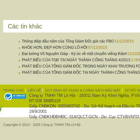
Các tin khác
Thông điệp đầu năm của Tổng Giám Đốc gửi các FBO
31/12/2015
KHỎE HƠN, ĐẸP HƠN CÙNG LÔ HỘI
07/12/2015
Đại tướng Võ Nguyên Giáp - Ký ức về một chuyến viếng thăm!
11/10/
PHÁT BIỂU CỦA TGĐ TẠI NGÀY THÀNH CÔNG THÁNG 4/2013
17/0
PHÁT BIỂU CỦA TỔNG GIÁM ĐỐC TRONG NGÀY KHAI TRƯƠNG 
PHÁT BIỂU CỦA TỔNG GIÁM ĐỐC TẠI NGÀY THÀNH CÔNG THÁNG 
TRANG CHỦ
LIÊN HỆ
QUY ĐỊNH SỬ DỤNG & CHÍNH SÁCH BẢO MẬT
SƠ ĐỒ S
Công ty TNHH TM Lô Hội - 193/11 Nam Kỳ Khởi Nghĩa, P.Võ
ĐT:028.39485119
Giấy CNĐKDN: 0302403742 - Do: Sở Kế hoạch và Đầu tư T
19/9/2001
Giấy CNĐKHĐBHĐC: 014/QLCT-GCN - Do: Cục CTVBVNTD c
Copyright © 2013 - 2026 Công ty TNHH TM Lô Hội