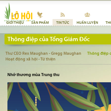
GIỚI THIỆU
SẢN PHẨM
TIN TỨC
HUẤN LUYỆN
TH
Thông điệp của Tổng Giám Đốc
Thư CEO Rex Maughan - Gregg Maughan
Thông điệp 
Hoạt động xã hội - Từ thiện
Nhớ thương mùa Trung thu