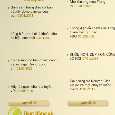
Nhớ thương mùa Trung
thu
30/09/2020
Bám sát những điều cơ bản
và xây dựng canvas của
bạn
03/01/2023
Thông điệp đầu năm của Tổng
Giám Đốc gửi các
Lòng biết ơn phải là khoản đầu
FBO
31/12/2015
tư hiệu quả nhất
03/01/2023
KHỎE HƠN, ĐẸP HƠN CÙN
LÔ HỘI
07/12/2015
Tôi tin rằng có bạn ở bên cạnh
và với ngài Rex ở trong
tim
03/01/2023
Đại tướng Võ Nguyên Giáp -
Ký ức về một chuyến viếng
Hãy là người chủ nhà tuyệt
thăm!
11/10/2013
vời
28/09/2016
Xem tất cả
Xem tất cả
Hoạt động xã