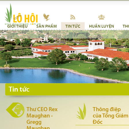
GIỚI THIỆU
SẢN PHẨM
TIN TỨC
HUẤN LUYỆN
TH
Tin tức
Thư CEO Rex
Thông điệp
Maughan -
của Tổng Giám
Gregg
Đốc
Maughan