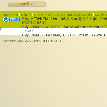
Xem tất cả
TRANG CHỦ
LIÊN HỆ
QUY ĐỊNH SỬ DỤNG & CHÍNH SÁCH BẢO MẬT
SƠ ĐỒ S
Công ty TNHH TM Lô Hội - 193/11 Nam Kỳ Khởi Nghĩa, P.Võ
ĐT:028.39485119
Giấy CNĐKDN: 0302403742 - Do: Sở Kế hoạch và Đầu tư T
19/9/2001
Giấy CNĐKHĐBHĐC: 014/QLCT-GCN - Do: Cục CTVBVNTD c
Copyright © 2013 - 2026 Công ty TNHH TM Lô Hội