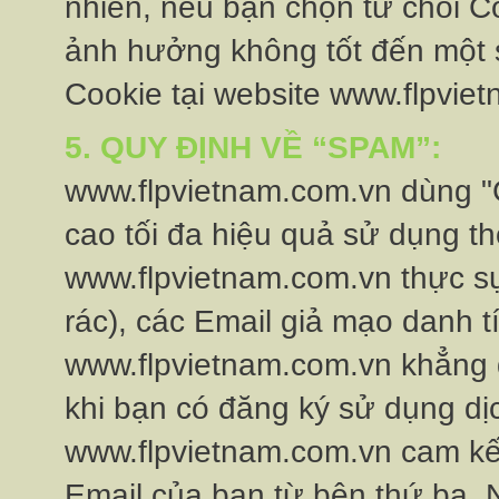
nhiên, nếu bạn chọn từ chối C
ảnh hưởng không tốt đến một s
Cookie tại website www.flpvie
5. QUY ĐỊNH VỀ “SPAM”:
www.flpvietnam.com.vn dùng "
cao tối đa hiệu quả sử dụng thờ
www.flpvietnam.com.vn thực s
rác), các Email giả mạo danh tí
www.flpvietnam.com.vn khẳng đị
khi bạn có đăng ký sử dụng dị
www.flpvietnam.com.vn cam kết
Email của bạn từ bên thứ ba. 