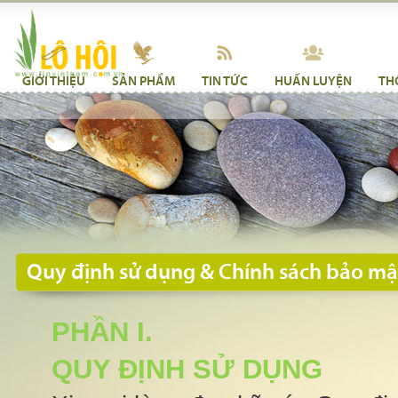
GIỚI THIỆU
SẢN PHẨM
TIN TỨC
HUẤN LUYỆN
TH
Quy định sử dụng & Chính sách bảo mậ
PHẦN I.
QUY ĐỊNH SỬ DỤNG