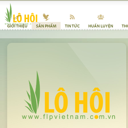
GIỚI THIỆU
SẢN PHẨM
TIN TỨC
HUẤN LUYỆN
TH