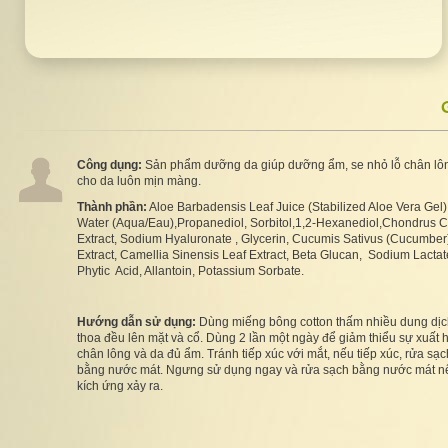
Công dụng:
Sản phẩm dưỡng da giúp dưỡng ẩm, se nhỏ lỗ chân lô
cho da luôn mịn màng.
Thành phần:
Aloe Barbadensis Leaf Juice (Stabilized Aloe Vera Gel)
Water (Aqua/Eau),Propanediol, Sorbitol,1,2-Hexanediol,Chondrus C
Extract, Sodium Hyaluronate , Glycerin, Cucumis Sativus (Cucumber)
Extract, Camellia Sinensis Leaf Extract, Beta Glucan, Sodium Lactat
Phytic Acid, Allantoin, Potassium Sorbate.
Hướng dẫn sử dụng:
Dùng miếng bông cotton thấm nhiều dung dịch
thoa đều lên mặt và cổ. Dùng 2 lần một ngày để giảm thiểu sự xuất h
chân lông và da đủ ẩm. Tránh tiếp xúc với mắt, nếu tiếp xúc, rửa sạc
bằng nước mát. Ngưng sử dụng ngay và rửa sạch bằng nước mát n
kích ứng xảy ra.