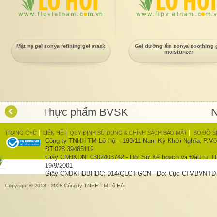
Mặt nạ gel sonya refining gel mask
Gel dưỡng ẩm sonya soothing g
moisturizer
er
Thực phẩm BVSK
N
TRANG CHỦ
LIÊN HỆ
QUY ĐỊNH SỬ DỤNG & CHÍNH SÁCH BẢO MẬT
SƠ ĐỒ S
Công ty TNHH TM Lô Hội - 193/11 Nam Kỳ Khởi Nghĩa, P.Võ
ĐT:028.39485119
Giấy CNĐKDN: 0302403742 - Do: Sở Kế hoạch và Đầu tư T
19/9/2001
Giấy CNĐKHĐBHĐC: 014/QLCT-GCN - Do: Cục CTVBVNTD c
Copyright © 2013 - 2026 Công ty TNHH TM Lô Hội