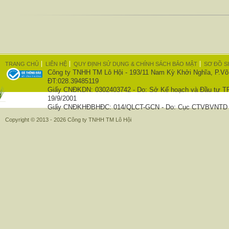
TRANG CHỦ
LIÊN HỆ
QUY ĐỊNH SỬ DỤNG & CHÍNH SÁCH BẢO MẬT
SƠ ĐỒ S
Công ty TNHH TM Lô Hội - 193/11 Nam Kỳ Khởi Nghĩa, P.Võ
ĐT:028.39485119
Giấy CNĐKDN: 0302403742 - Do: Sở Kế hoạch và Đầu tư T
19/9/2001
Giấy CNĐKHĐBHĐC: 014/QLCT-GCN - Do: Cục CTVBVNTD c
Copyright © 2013 - 2026 Công ty TNHH TM Lô Hội