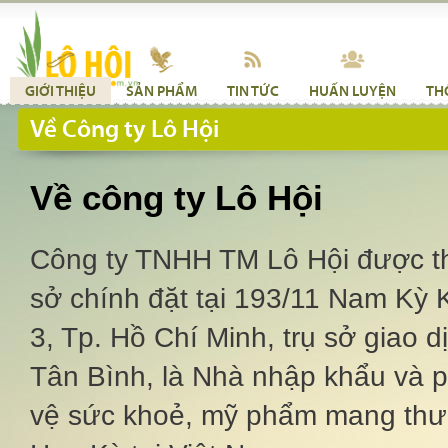
GIỚI THIỆU
SẢN PHẨM
TIN TỨC
HUẤN LUYỆN
TH
Về Công ty Lô Hội
Về công ty Lô Hội
Công ty TNHH TM Lô Hội được th
sở chính đặt tại 193/11 Nam Kỳ
3, Tp. Hồ Chí Minh, trụ sở giao
Tân Bình, là Nhà nhập khẩu và 
vệ sức khoẻ, mỹ phẩm mang thươ