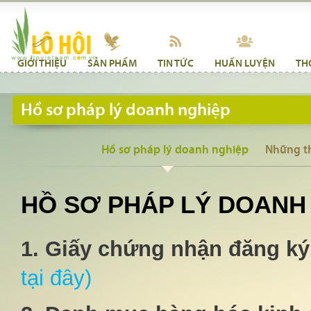
GIỚI THIỆU
SẢN PHẨM
TIN TỨC
HUẤN LUYỆN
TH
Hồ sơ pháp lý doanh nghiệp
Hồ sơ pháp lý doanh nghiệp
Những t
HỒ SƠ PHÁP LÝ DOANH
1. Giấy chứng nhận đăng ký
tại đây)