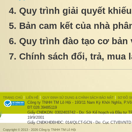
4. Quy trình giải quyết khi
5. Bản cam kết của nhà phâ
6. Quy trình đào tạo cơ bản
7. Chính sách đổi, trả, mua 
TRANG CHỦ
LIÊN HỆ
QUY ĐỊNH SỬ DỤNG & CHÍNH SÁCH BẢO MẬT
SƠ ĐỒ S
Công ty TNHH TM Lô Hội - 193/11 Nam Kỳ Khởi Nghĩa, P.Võ
ĐT:028.39485119
Giấy CNĐKDN: 0302403742 - Do: Sở Kế hoạch và Đầu tư T
19/9/2001
Giấy CNĐKHĐBHĐC: 014/QLCT-GCN - Do: Cục CTVBVNTD c
Copyright © 2013 - 2026 Công ty TNHH TM Lô Hội