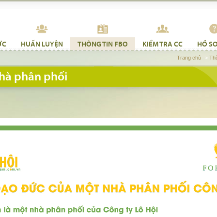
ỨC
HUẤN LUYỆN
THÔNG TIN FBO
KIỂM TRA CC
HỒ SƠ
Trang chủ
>
Th
nhà phân phối