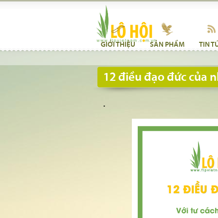
GIỚI THIỆU
SẢN PHẨM
TIN T
12 điều đạo đức của 
.