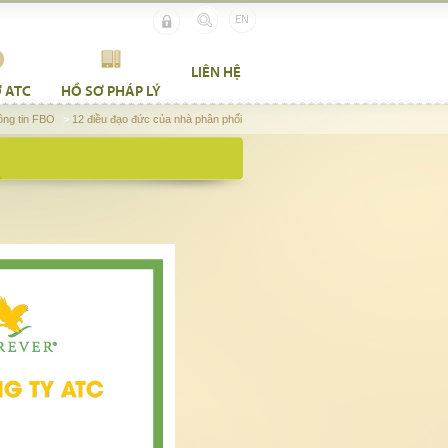
LIÊN HỆ
 ATC
HỒ SƠ PHÁP LÝ
ông tin FBO
>
12 điều đạo đức của nhà phân phối